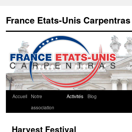
Aller
au
France Etats-Unis Carpentras
contenu
Accueil
Notre
Activités
Blog
association
Harvest Festival