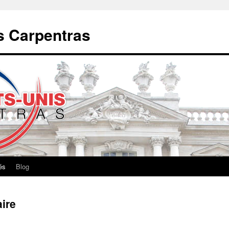
s Carpentras
és
Blog
ire