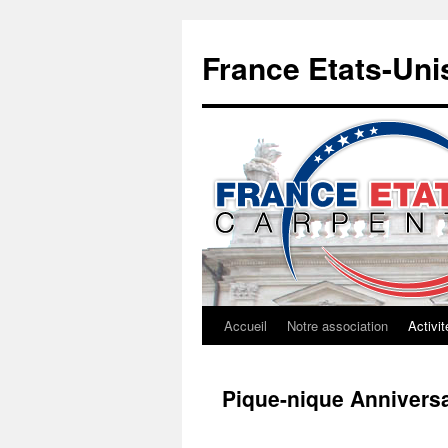
Aller
au
France Etats-Uni
contenu
Accueil
Notre association
Activit
Pique-nique Anniversa