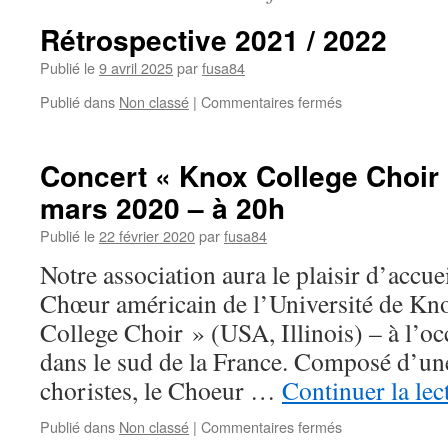
Rétrospective 2021 / 2022
Publié le
9 avril 2025
par
fusa84
sur
Publié dans
Non classé
|
Commentaires fermés
Rétrospective
2021
/
Concert « Knox College Choir 
2022
mars 2020 – à 20h
Publié le
22 février 2020
par
fusa84
Notre association aura le plaisir d’accuei
Chœur américain de l’Université de K
College Choir » (USA, Illinois) – à l’oc
dans le sud de la France. Composé d’un
choristes, le Choeur …
Continuer la le
sur
Publié dans
Non classé
|
Commentaires fermés
Concert