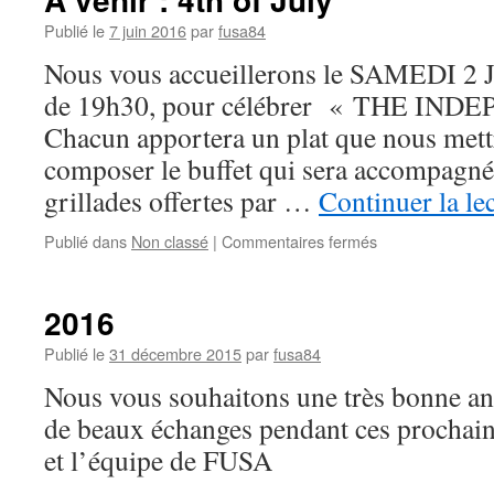
2016
Publié le
7 juin 2016
par
fusa84
Nous vous accueillerons le SAMEDI 2 
de 19h30, pour célébrer « THE IN
Chacun apportera un plat que nous me
composer le buffet qui sera accompagné
grillades offertes par …
Continuer la le
sur
Publié dans
Non classé
|
Commentaires fermés
A
venir
:
2016
4th
of
Publié le
31 décembre 2015
par
fusa84
July
Nous vous souhaitons une très bonne an
de beaux échanges pendant ces prochains
et l’équipe de FUSA