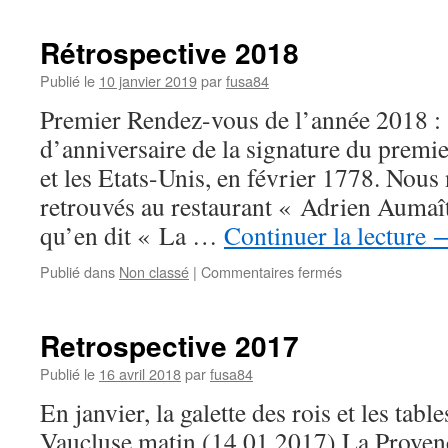
« Knox
College
Rétrospective 2018
Choir »
Mercredi
Publié le
10 janvier 2019
par
fusa84
18
Premier Rendez-vous de l’année 2018 : 
mars
2020
d’anniversaire de la signature du premier
–
et les Etats-Unis, en février 1778. Nou
à
20h
retrouvés au restaurant « Adrien Aumaî
qu’en dit « La …
Continuer la lecture
sur
Publié dans
Non classé
|
Commentaires fermés
Rétrospective
2018
Retrospective 2017
Publié le
16 avril 2018
par
fusa84
En janvier, la galette des rois et les tabl
Vaucluse matin (14 01 2017) La Proven