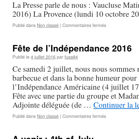
La Presse parle de nous : Vaucluse Mati
2016) La Provence (lundi 10 octobre 2
sur
Publié dans
Non classé
|
Commentaires fermés
Assemblée
Générale
Fête de l’Indépendance 2016
Publié le
4 juillet 2016
par
fusa84
Ce samedi 2 juillet, nous nous sommes 
barbecue et dans la bonne humeur pour 
l’Indépendance Américaine (4 juillet 17
Fête avec une partie du groupe et Ma
Adjointe déléguée (de …
Continuer la l
sur
Publié dans
Non classé
|
Commentaires fermés
Fête
de
l’Indépendance
A venir : 4th of July