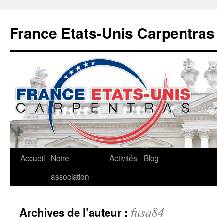
Aller
au
France Etats-Unis Carpentras
contenu
Accueil
Notre
Activités
Blog
association
fusa84
Archives de l’auteur :