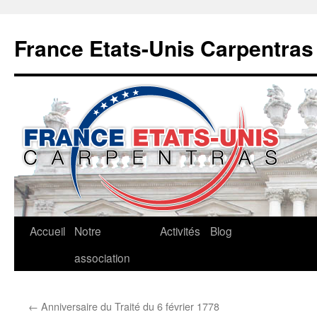
Aller
au
France Etats-Unis Carpentras
contenu
Accueil
Notre
Activités
Blog
association
←
Anniversaire du Traité du 6 février 1778