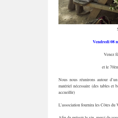
Vendredi 08 m
Venez fê
et le 70èm
Nous nous réunirons autour d’un
matériel nécessaire (des tables et
accueillir)
L’association fournira les Côtes d
Afin de prévoir le vin, merci de vou