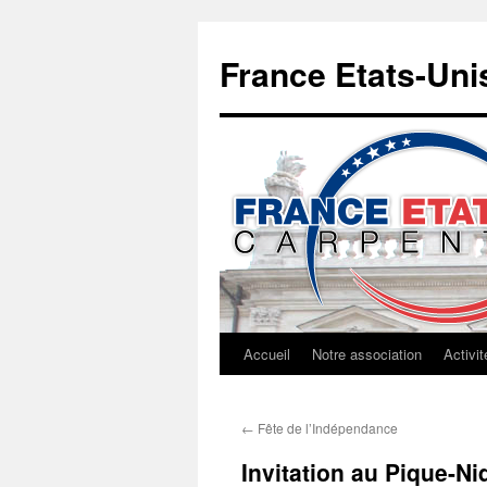
Aller
au
France Etats-Uni
contenu
Accueil
Notre association
Activit
←
Fête de l’Indépendance
Invitation au Pique-N